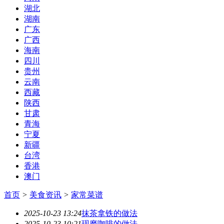
湖北
湖南
广东
广西
海南
四川
贵州
云南
西藏
陕西
甘肃
青海
宁夏
新疆
台湾
香港
澳门
首页
>
美食资讯
>
家常菜谱
2025-10-23 13:24
抹茶拿铁的做法
2025-10-23 10:21
现磨咖啡的做法