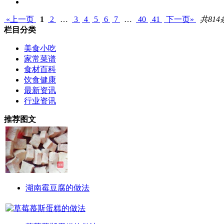
«上一页
1
2
…
3
4
5
6
7
…
40
41
下一页»
共814
栏目分类
美食小吃
家常菜谱
食材百科
饮食健康
最新资讯
行业资讯
推荐图文
湖南霉豆腐的做法