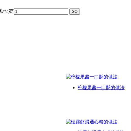
条/41页
柠檬果酱一口酥的做法