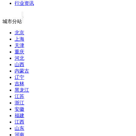
行业资讯
城市分站
北京
上海
天津
重庆
河北
山西
内蒙古
辽宁
吉林
黑龙江
江苏
浙江
安徽
福建
江西
山东
河南